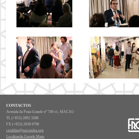
CONTACTOS
Avenida da Praia Grande nº 749 r/c, MACAU
TL (+853) 2892 3288
FX (+853) 2838 9796
creddm@ruicunha.org
Localização Google Maps