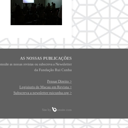
AS NOSSAS PUBLICAÇÕES
Newsletter
nsulte as nossas revistas ou subscreva a
da
Fundação Rui Cunha
Pensar Direito >
Legisiuris de Macau em Revista >
Subscreva a newsletter ruicunha.org >
Site by
omsite.com