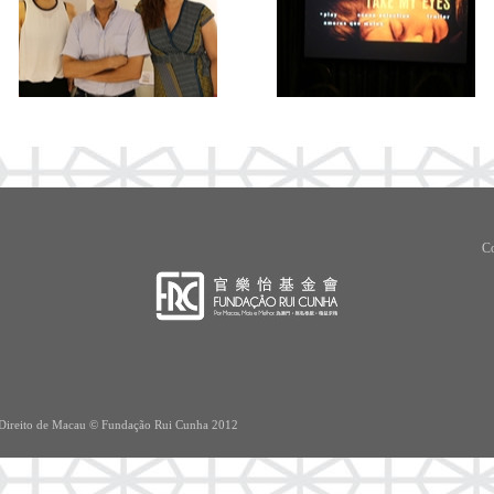
Co
o Direito de Macau © Fundação Rui Cunha 2012