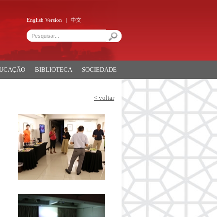
English Version
|
中文
DUCAÇÃO
BIBLIOTECA
SOCIEDADE
< voltar