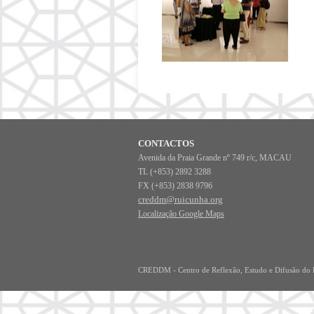
CONTACTOS
Avenida da Praia Grande nº 749 r/c, MACAU
TL (+853) 2892 3288
FX (+853) 2838 9796
creddm@ruicunha.org
Localização Google Maps
CREDDM - Centro de Re
flexão, Estudo e Difusão d