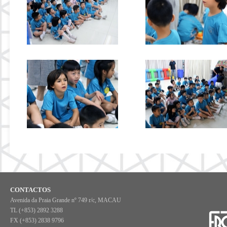
CONTACTOS
Avenida da Praia Grande nº 749 r/c, MACAU
TL (+853) 2892 3288
FX (+853) 2838 9796