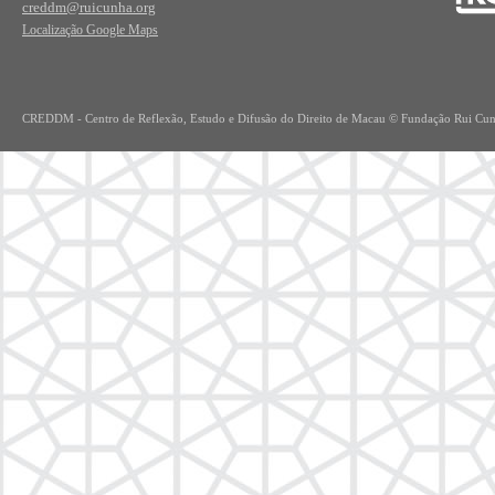
creddm@ruicunha.org
Localização Google Maps
CREDDM - Centro de Re
flexão, Estudo e Difusão do Direito de Macau © Fundação Rui Cu