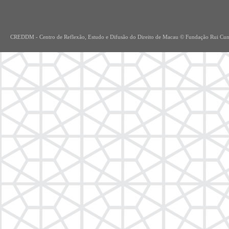
CREDDM - Centro de Re
flexão, Estudo e Difusão do Direito de Macau © Fundação Rui Cu