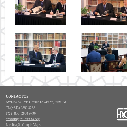
CONTACTOS
Avenida da Praia Grande nº 749 r/c, MACAU
TL (+853) 2892 3288
FX (+853) 2838 9796
creddm@ruicunha.org
Localização Google Maps