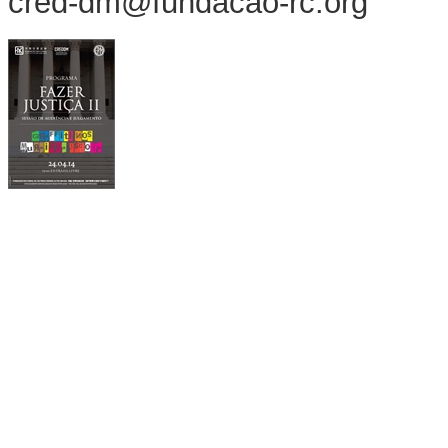
cred-dm@fundacao-rc.org