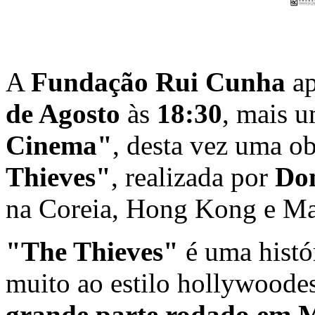
A
Fundação Rui Cunha
ap
de Agosto
às
18:30
, mais u
Cinema"
, desta vez uma ob
Thieves"
, realizada por
Do
na Coreia, Hong Kong e Ma
"The Thieves"
é uma histór
muito ao estilo hollywoode
grande parte rodado em 